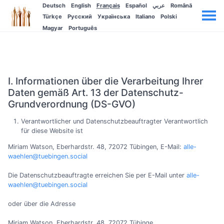
Deutsch
English
Français
Español
عربي
Română
Türkçe
Русский
Українська
Italiano
Polski
Magyar
Português
I. Informationen über die Verarbeitung Ihrer
Daten gemäß Art. 13 der Datenschutz-
Grundverordnung (DS-GVO)
Verantwortlicher und Datenschutzbeauftragter Verantwortlich
für diese Website ist
Miriam Watson, Eberhardstr. 48, 72072 Tübingen, E-Mail:
alle-
waehlen@tuebingen.social
Die Datenschutzbeauftragte erreichen Sie per E-Mail unter
alle-
waehlen@tuebingen.social
oder über die Adresse
Miriam Watson, Eberhardstr. 48, 72072 Tübinge