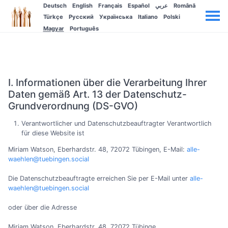
Deutsch
English
Français
Español
عربي
Română
Türkçe
Русский
Українська
Italiano
Polski
Magyar
Português
I. Informationen über die Verarbeitung Ihrer
Daten gemäß Art. 13 der Datenschutz-
Grundverordnung (DS-GVO)
Verantwortlicher und Datenschutzbeauftragter Verantwortlich
für diese Website ist
Miriam Watson, Eberhardstr. 48, 72072 Tübingen, E-Mail:
alle-
waehlen@tuebingen.social
Die Datenschutzbeauftragte erreichen Sie per E-Mail unter
alle-
waehlen@tuebingen.social
oder über die Adresse
Miriam Watson, Eberhardstr. 48, 72072 Tübinge